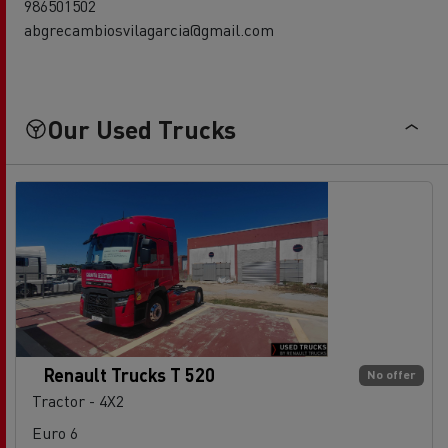
986501502
abgrecambiosvilagarcia@gmail.com
Our Used Trucks
Renault Trucks T 520
No offer
Tractor - 4X2
Euro 6