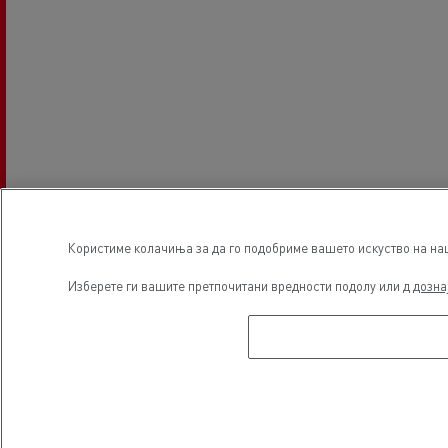
Користиме колачиња за да го подобриме вашето искуство на наша
Изберете ги вашите претпочитани вредности подолу или д
дозна
Часови за основање
Продажба