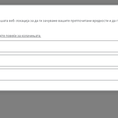
Driver Facilities
Wash hall
шата веб-локација за да ги зачуваме вашите претпочитани вредности и да г
ајте повеќе за колачињата.