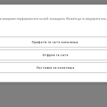
Electrical Vehicles
и измериме перформансите на веб-локацијата. Можете да ги ажурирате или 
Прифати ги сите колачиња.
Отфрли ги сите
Поставки за колачиња