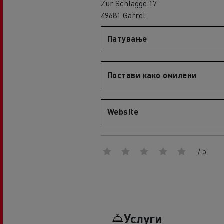
Zur Schlagge 17
An engineer's dream
49681 Garrel
Design: the electric truck revolution
D
D Wide
Патување
D E-Tech
D Wide E-Tech
Постави како омилени
Website
/ 5
Услуги