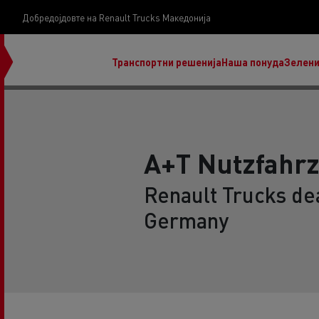
Добредојдовте на Renault Trucks Македонија
Транспортни решенија
Наша понуда
Зелени
A+T Nutzfahr
Renault Trucks dea
нашата визија
Germany
Koji kamion na alternativnu energiju je pravi za
moj posao?