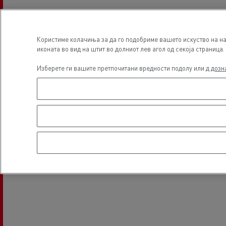
Glass Replacement
Користиме колачиња за да го подобриме вашето искуство на на
иконата во вид на штит во долниот лев агол од секоја страница.
Локација
Изберете ги вашите претпочитани вредности подолу или д
дозн