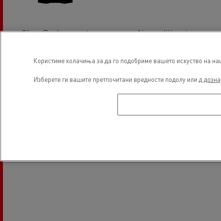
Glass Replacement
Air conditionning
Користиме колачиња за да го подобриме вашето искуство на наша
Изберете ги вашите претпочитани вредности подолу или д
дозна
Electrical Vehicles
Локација