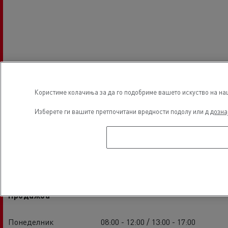
Користиме колачиња за да го подобриме вашето искуство на наша
Изберете ги вашите претпочитани вредности подолу или д
дозна
Часови за основање
Продажба
Понеделник
08:00 - 12:00 / 13:00 - 17:00