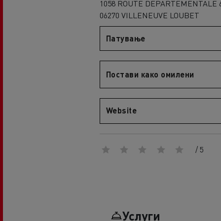
1058 ROUTE DEPARTEMENTALE 
An engineer's dream
06270 VILLENEUVE LOUBET
Design: the electric truck revolution
D
D Wide
Патување
D E-Tech
D Wide E-Tech
Постави како омилени
Website
/ 5
Услуги