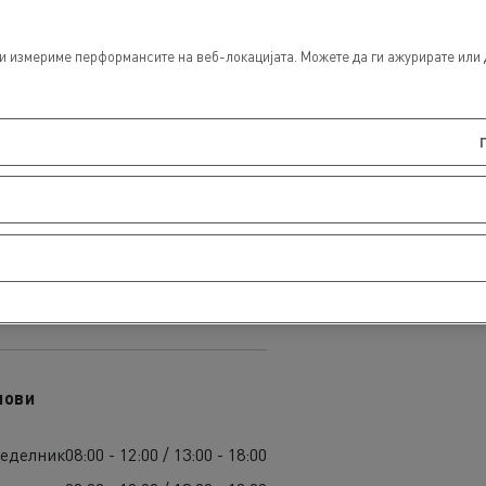
 измериме перформансите на веб-локацијата. Можете да ги ажурирате или да
лови
еделник
08:00 - 12:00 / 13:00 - 18:00