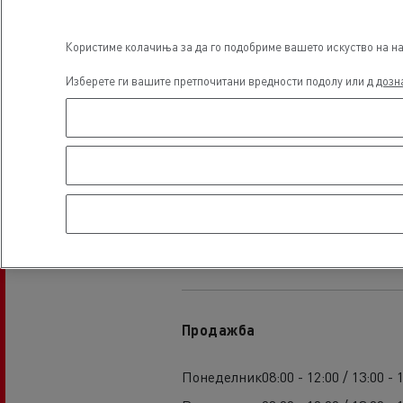
Користиме колачиња за да го подобриме вашето искуство на наш
Изберете ги вашите претпочитани вредности подолу или д
дозн
Часови за основ
Продажба
Понеделник
08:00 - 12:00 / 13:00 - 