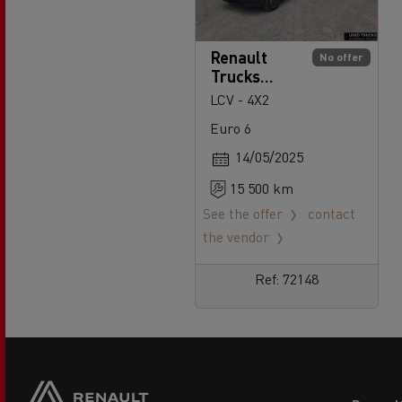
Renault
No offer
Trucks
Master 145
LCV - 4X2
Euro 6
14/05/2025
15 500 km
See the offer
contact
the vendor
Ref: 72148
Footer