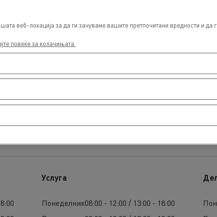
ата веб-локација за да ги зачуваме вашите претпочитани вредности и да ги
ајте повеќе за колачињата.
ање
Услуга
Де
18:00
Понеделник
08:00 - 12:00 / 13:00 - 18:00
Пон