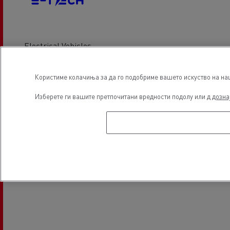
Electrical Vehicles
Користиме колачиња за да го подобриме вашето искуство на наша
Локација
Изберете ги вашите претпочитани вредности подолу или д
дозна