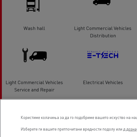
Wash hall
Light Commercial Vehicles
Distribution
Light Commercial Vehicles
Electrical Vehicles
Service and Repair
Локација
Користиме колачиња за да го подобриме вашето искуство на наша
Изберете ги вашите претпочитани вредности подолу или д
дозна