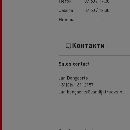
Петок
07:50 / 17:30
Сабота
07:50 / 12:00
Недела
-
Контакти
Sales contact
Jan Bongaerts
+31(0)6-16112157
Jan.bongaerts@vandijktrucks.nl