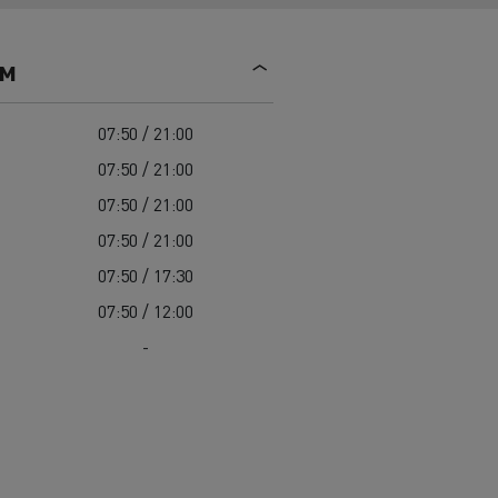
Mediacenter
Radovi na održavanju cesta
Truckers' gallery
Cisterne za čišćenje kanalizacije
ем
Oprema za lokalne uprave
Hitne i vatrogasne službe
07:50 / 21:00
07:50 / 21:00
07:50 / 21:00
07:50 / 21:00
07:50 / 17:30
07:50 / 12:00
-