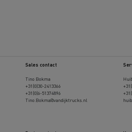
Sales contact
Ser
Tino Bokma
Hui
+31(0)30-2413366
+31
+31(0)6-51374896
+31
Tino.Bokma@vandijktrucks.nl
hui