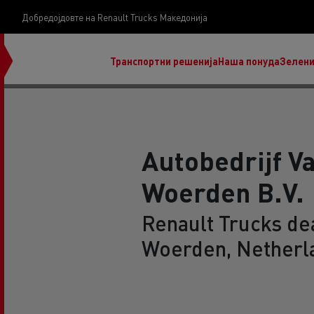
Добредојдовте на Renault Trucks Македонија
Транспортни решенија
Наша понуда
Зелени
Autobedrijf Va
Woerden B.V.
нашата визија
Koji kamion na alternativnu energiju je pravi za
Renault Trucks dea
moj posao?
Woerden, Netherl