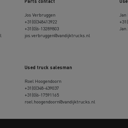
Parts contact
Use
Jos Verbruggen
Jan
+31(0)348413922
+31
+31(0)6-13289803
Jan.
l
jos.verbruggen@vandijktrucks.nl
Used truck salesman
Roel Hoogendoorn
+31(0)348-439037
+31(0)6-17591165
roel.hoogendoorn@vandijktrucks.nl