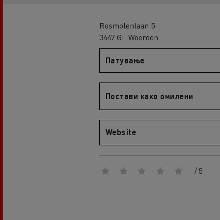
An engineer's dream
Design: the electric truck revolution
D
Rosmolenlaan 5
D Wide
3447 GL Woerden
D E-Tech
Патување
D Wide E-Tech
Постави како омилени
Website
/ 5