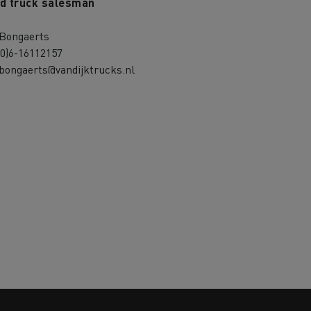
d truck salesman
 Bongaerts
(0)6-16112157
bongaerts@vandijktrucks.nl