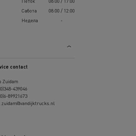
Петок
08:00 / 17:00
Сабота
08:00 / 12:00
Недела
-
vice contact
b Zuidam
(0)348-439046
(0)6-89921673
b.zuidam@vandijktrucks.nl