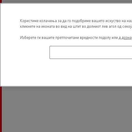
Користиме колачиња за да го подобриме вашето искуство на наш
кликнете на иконата во вид на штит во долниот лев агол од секој
Изберете ги вашите претпочитани вредности подолу или д
дозна
Light Commercial Vehicles
Financing
Service and Repair
Локација