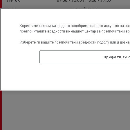
Сабота
09:00 / 13:00
Недела
-
Користиме колачиња за да го подобриме вашето искуство на наш
претпочитаните вредности во нашиот центар за претпочитани вре
Локација
Изберете ги вашите претпочитани вредности подолу или д
дозна
Прифати ги 