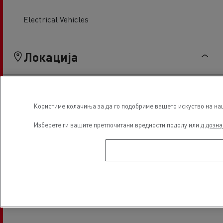
Electrical Vehicles
Локација
Користиме колачиња за да го подобриме вашето искуство на наша
Изберете ги вашите претпочитани вредности подолу или д
дозна