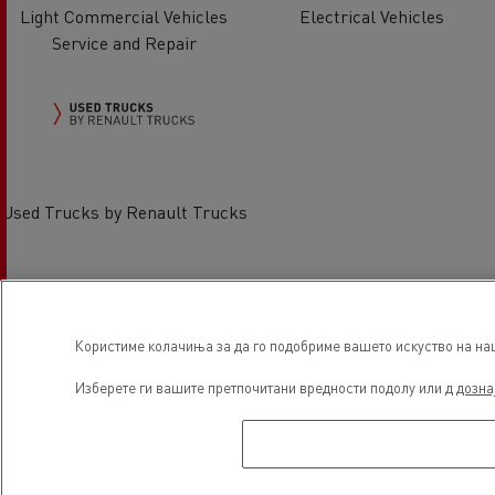
Light Commercial Vehicles
Electrical Vehicles
Service and Repair
Used Trucks by Renault Trucks
Локација
Користиме колачиња за да го подобриме вашето искуство на наша
Изберете ги вашите претпочитани вредности подолу или д
дозна