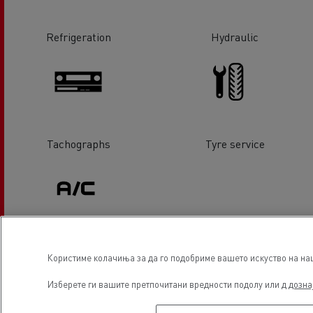
Refrigeration
Hydraulic
Tachographs
Tyre service
Air conditionning
Користиме колачиња за да го подобриме вашето искуство на наша
Изберете ги вашите претпочитани вредности подолу или д
дозна
Локација