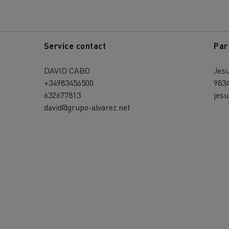
Service contact
Par
DAVID CABO
Jesu
+34983456500
983
632677813
jesu
david@grupo-alvarez.net