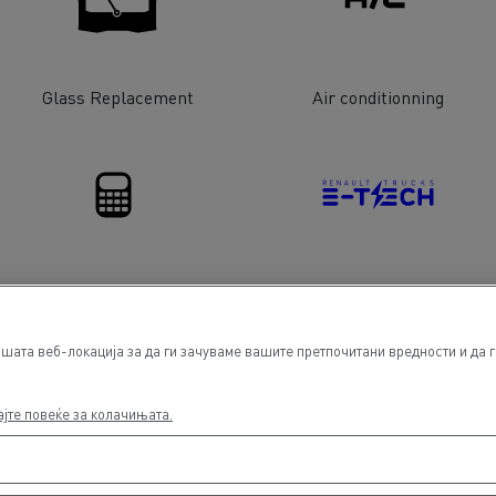
Glass Replacement
Air conditionning
Financing
Electrical Vehicles
ата веб-локација за да ги зачуваме вашите претпочитани вредности и да ги
ајте повеќе за колачињата.