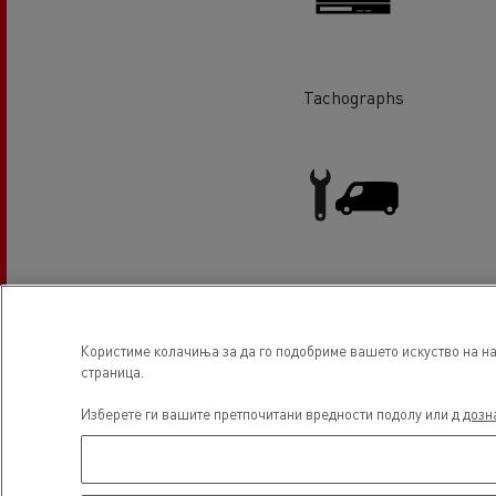
Tachographs
Light Commercial Vehicles
Service and Repair
Користиме колачиња за да го подобриме вашето искуство на наш
страница.
Локација
Изберете ги вашите претпочитани вредности подолу или д
дозн