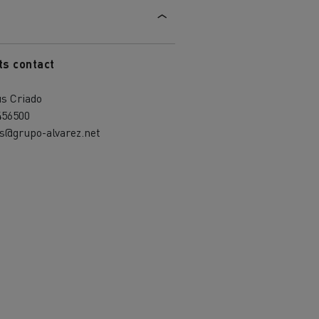
ts contact
s Criado
456500
s@grupo-alvarez.net