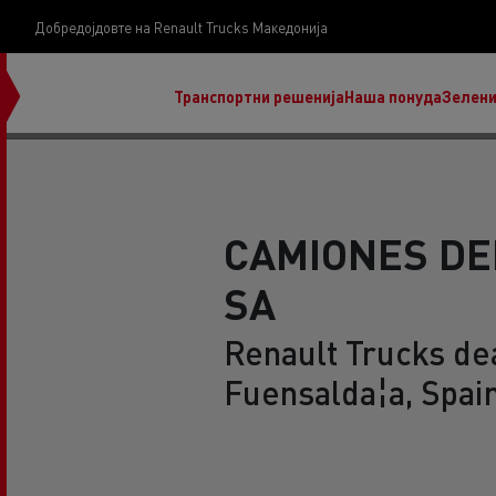
Добредојдовте на Renault Trucks Македонија
Транспортни решенија
Наша понуда
Зелени
CAMIONES DE
SA
нашата визија
Koji kamion na alternativnu energiju je pravi za
Renault Trucks dea
moj posao?
Fuensalda¦a, Spai