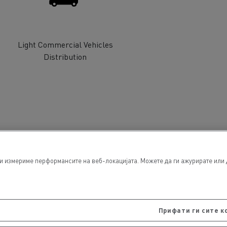
Light Commercial Vehicles
Distribution
 измериме перформансите на веб-локацијата. Можете да ги ажурирате или да
Прифати ги сите к