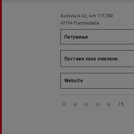
An engineer's dream
Design: the electric truck revolution
D
Autovia A-62, km 117,700
D Wide
47194 Fuensalda¦a
D E-Tech
Патување
D Wide E-Tech
Постави како омилени
Website
/ 5