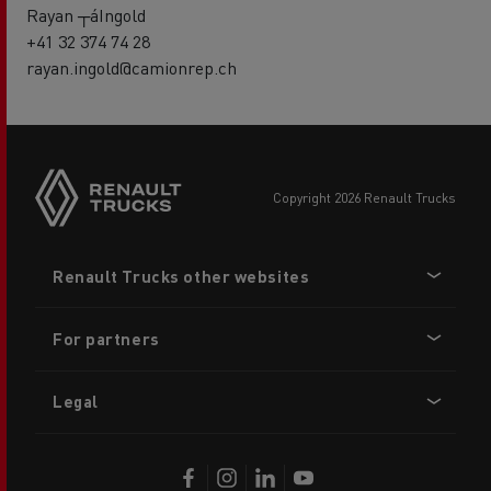
Rayan ┬áIngold
+41 32 374 74 28
rayan.ingold@camionrep.ch
copyright 2026 Renault Trucks
Footer
Renault Trucks other websites
menu
For partners
Legal