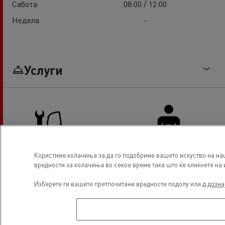
Сабота
08:00 / 12:00
Недела
-
Услуги
Користиме колачиња за да го подобриме вашето искуство на наш
вредности за колачиња во секое време така што ќе кликнете на и
Truck service and repair
Driver Facilities
Изберете ги вашите претпочитани вредности подолу или д
дозна