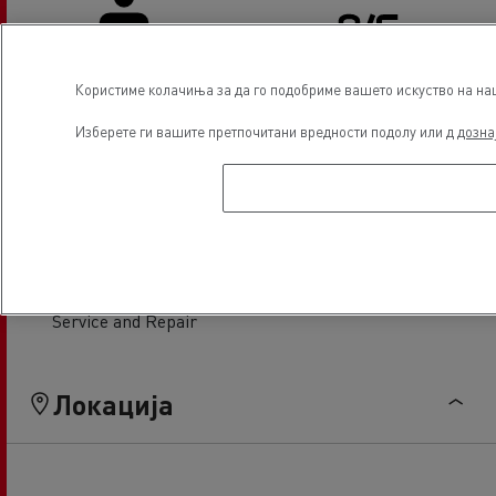
Користиме колачиња за да го подобриме вашето искуство на наша
Driver Facilities
Air conditionning
Изберете ги вашите претпочитани вредности подолу или д
дозна
Light Commercial Vehicles
Financing
Service and Repair
Локација