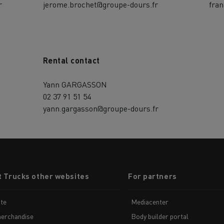
r
jerome.brochet@groupe-dours.fr
fran
Rental contact
Yann GARGASSON
02 37 91 51 54
yann.gargasson@groupe-dours.fr
t Trucks other websites
For partners
te
Mediacenter
erchandise
Body builder portal