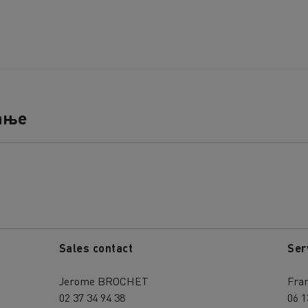
ање
Sales contact
Ser
Jerome BROCHET
Fra
02 37 34 94 38
06 1