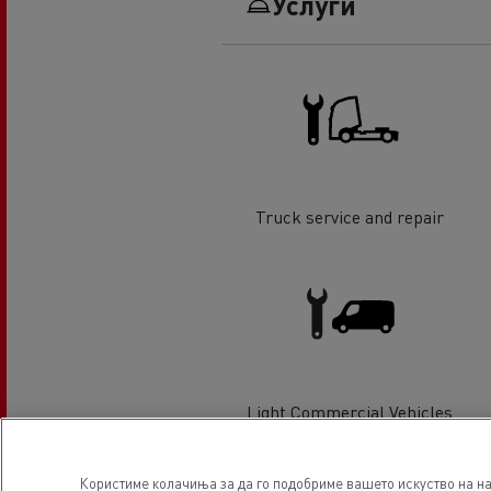
Услуги
Truck service and repair
Light Commercial Vehicles
Service and Repair
Користиме колачиња за да го подобриме вашето искуство на на