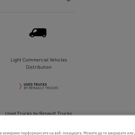
Light Commercial Vehicles
Distribution
Used Trucks by Renault Trucks
ги измериме перформансите на веб-локацијата. Можете да ги ажурирате или 