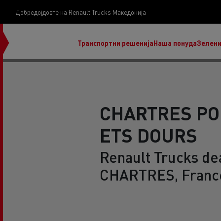
Добредојдовте на Renault Trucks Македонија
Транспортни решенија
Наша понуда
Зелени
CHARTRES PO
ETS DOURS
нашата визија
Koji kamion na alternativnu energiju je pravi za
Renault Trucks dea
moj posao?
CHARTRES, Franc