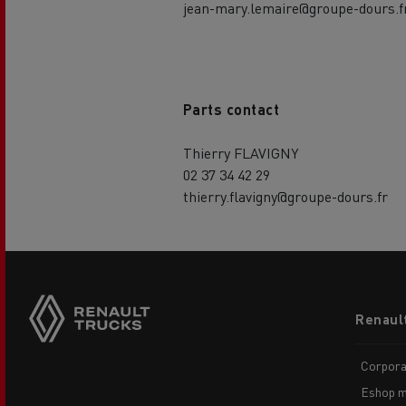
jean-mary.lemaire@groupe-dours.f
Parts contact
Thierry FLAVIGNY
02 37 34 42 29
thierry.flavigny@groupe-dours.fr
Footer
Renaul
menu
Corpora
Eshop m