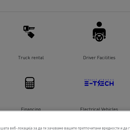
Truck rental
Driver Facilities
Financing
Electrical Vehicles
шата веб-локација за да ги зачуваме вашите претпочитани вредности и да 