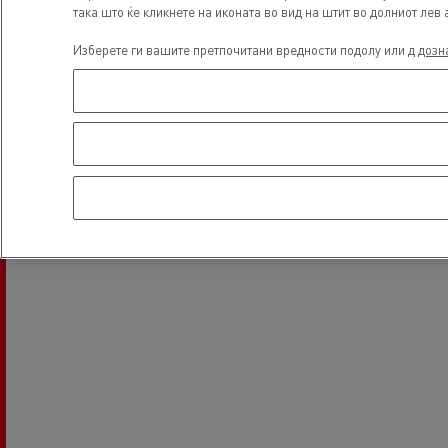
така што ќе кликнете на иконата во вид на штит во долниот лев 
Локација
Изберете ги вашите претпочитани вредности подолу или д
дозн