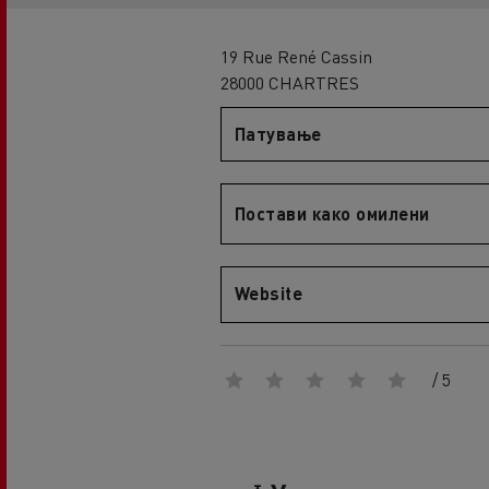
An engineer's dream
Design: the electric truck revolution
D
19 Rue René Cassin
D Wide
28000 CHARTRES
D E-Tech
Патување
D Wide E-Tech
Постави како омилени
Website
/ 5