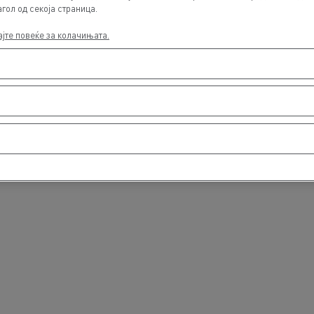
агол од секоја страница.
ајте повеќе за колачињата.