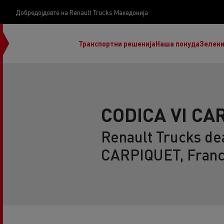
Добредојдовте на Renault Trucks Македонија
Транспортни решенија
Наша понуда
Зелени
CODICA VI CA
Renault Trucks dea
нашата визија
CARPIQUET, Fran
Koji kamion na alternativnu energiju je pravi za
moj posao?