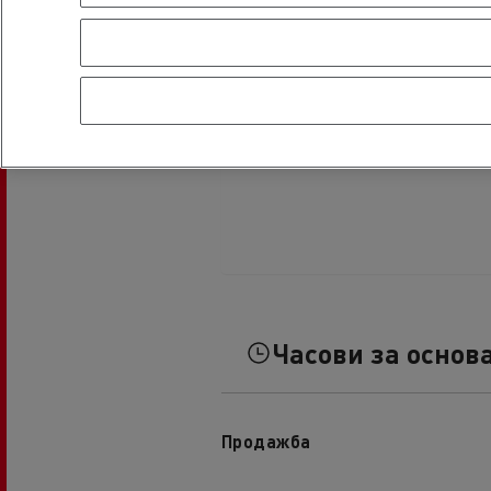
Часови за основ
Продажба