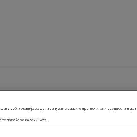
ата веб-локација за да ги зачуваме вашите претпочитани вредности и да ги
ајте повеќе за колачињата.