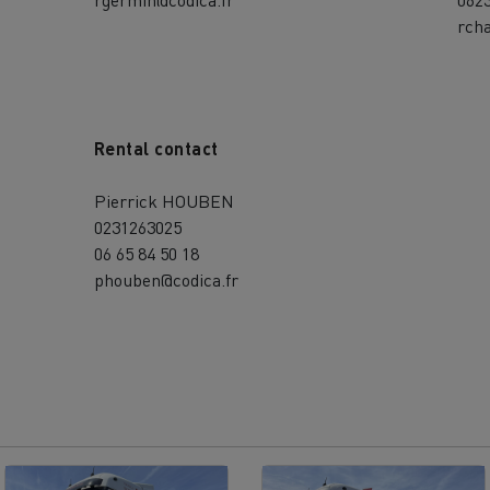
rcha
Rental contact
Pierrick HOUBEN
0231263025
06 65 84 50 18
phouben@codica.fr