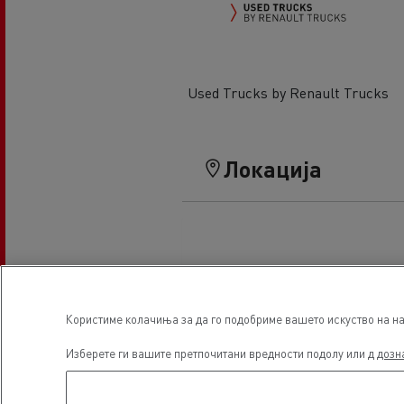
Used Trucks by Renault Trucks
Локација
Користиме колачиња за да го подобриме вашето искуство на наш
Изберете ги вашите претпочитани вредности подолу или д
дозн