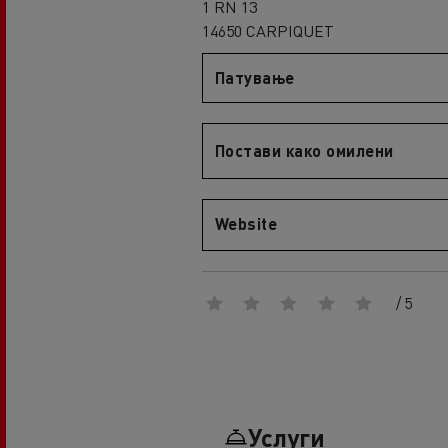
1 RN 13
An engineer's dream
14650 CARPIQUET
Design: the electric truck revolution
D
D Wide
Патување
D E-Tech
D Wide E-Tech
Постави како омилени
Website
/ 5
Услуги