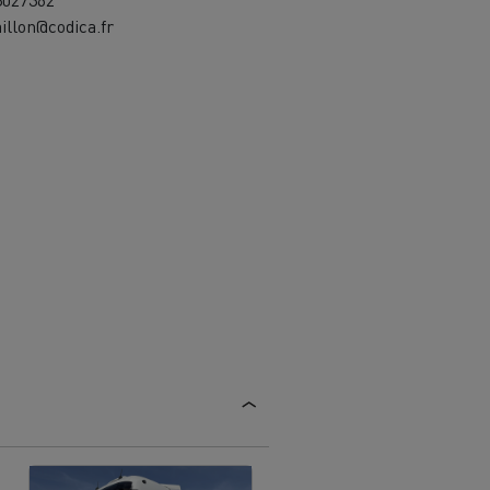
illon@codica.fr