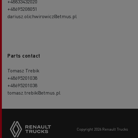
+48833432020
+48695208051
dariusz.olichwirowicz@etmus.pl
Parts contact
Tomasz Trebik
+48695201038
+48695201038
tomasz.trebik@etmus.pl
copyright 2026 Renault Trucks