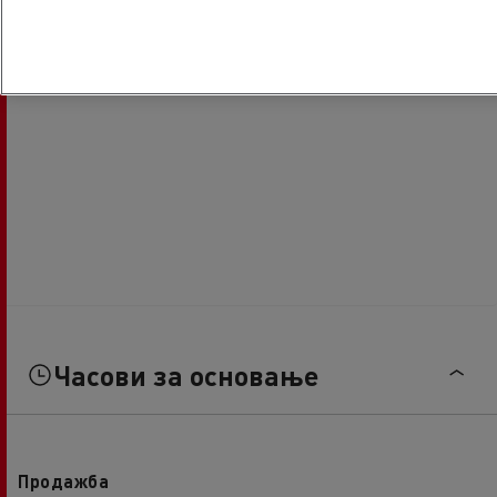
Часови за основање
Продажба