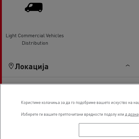
Light Commercial Vehicles
Distribution
Локација
Користиме колачиња за да го подобриме вашето искуство на наша
Изберете ги вашите претпочитани вредности подолу или д
дозна