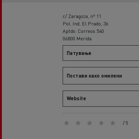
An engineer's dream
Design: the electric truck revolution
D
c/ Zaragoza, nº 11
D Wide
Pol. Ind. El Prado, 36
D E-Tech
Aptdo. Correos 540
06800 Merida
D Wide E-Tech
Патување
Постави како омилени
Website
/ 5