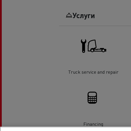
Услуги
Truck service and repair
Financing