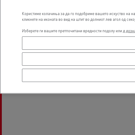
Користиме колачиња за да го подобриме вашето искуство на на
Локација
кликнете на иконата во вид на штит во долниот лев агол од секо
Изберете ги вашите претпочитани вредности подолу или д
дозн