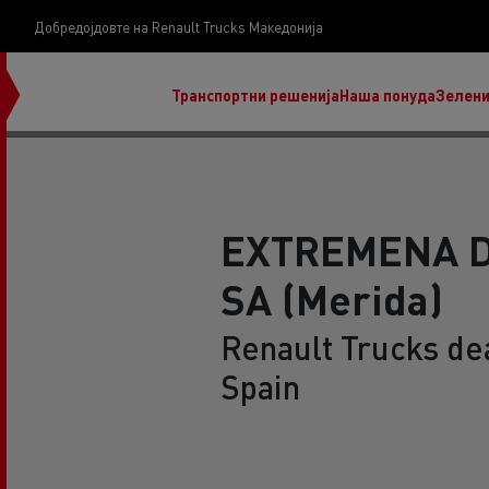
Добредојдовте на Renault Trucks Македонија
Транспортни решенија
Наша понуда
Зелени
EXTREMENA D
SA (Merida)
нашата визија
Koji kamion na alternativnu energiju je pravi za
Renault Trucks dea
moj posao?
Spain