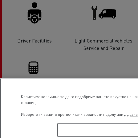
Driver Facilities
Light Commercial Vehicles
Service and Repair
Financing
Користиме колачиња за да го подобриме вашето искуство на наша
страница.
Изберете ги вашите претпочитани вредности подолу или д
дозна
Локација