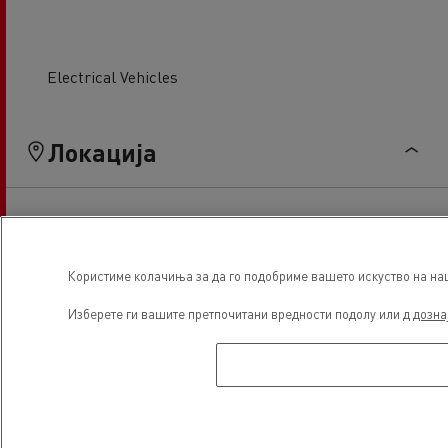
Electrical Vehicles
Локација
Користиме колачиња за да го подобриме вашето искуство на наша
Изберете ги вашите претпочитани вредности подолу или д
дозна