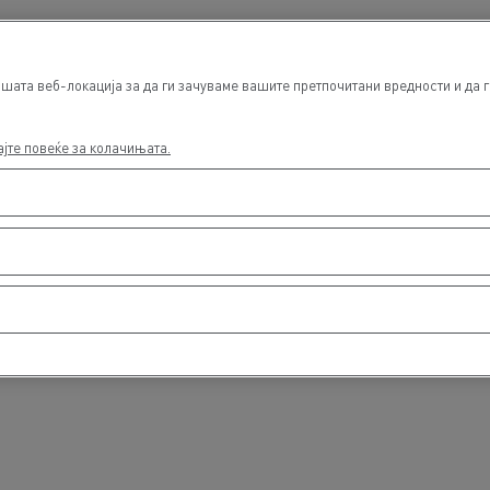
Air conditionning
шата веб-локација за да ги зачуваме вашите претпочитани вредности и да г
ајте повеќе за колачињата.