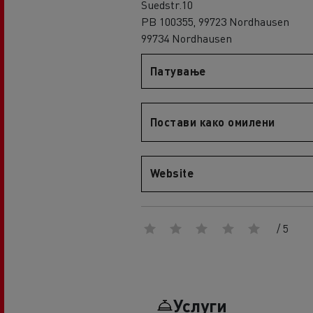
Suedstr.10
An engineer's dream
PB 100355, 99723 Nordhausen
Design: the electric truck revolution
D
99734 Nordhausen
D Wide
D E-Tech
Патување
D Wide E-Tech
Постави како омилени
Website
/ 5
Услуги