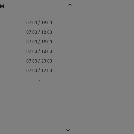
Mediacenter
ем
Radovi na održavanju cesta
Truckers' gallery
Cisterne za čišćenje kanalizacije
Oprema za lokalne uprave
07:00 / 18:00
Hitne i vatrogasne službe
07:00 / 18:00
07:00 / 18:00
07:00 / 18:00
07:00 / 20:00
07:00 / 12:00
-