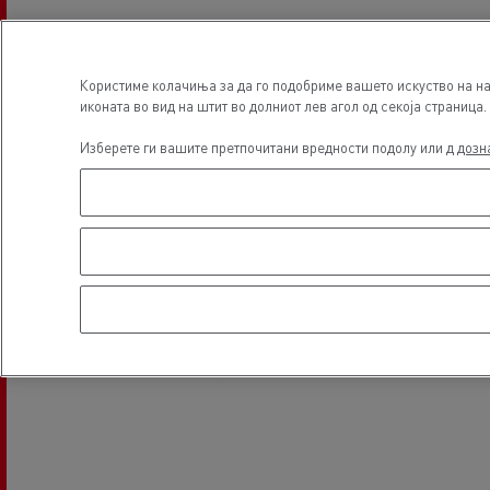
Tyre service
Користиме колачиња за да го подобриме вашето искуство на на
иконата во вид на штит во долниот лев агол од секоја страница.
Локација
Изберете ги вашите претпочитани вредности подолу или д
дозн