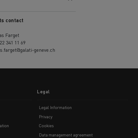
ts contact
as Farget
22 341 11 69
s.farget@galati-geneve.ch
Legal
Legal Information
Privacy
ation
Cookies
Data management agreement