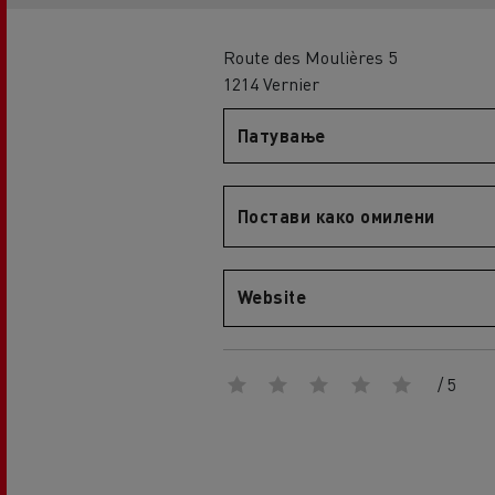
An engineer's dream
Design: the electric truck revolution
D
Route des Moulières 5
D Wide
1214 Vernier
D E-Tech
Патување
D Wide E-Tech
Постави како омилени
Website
/ 5