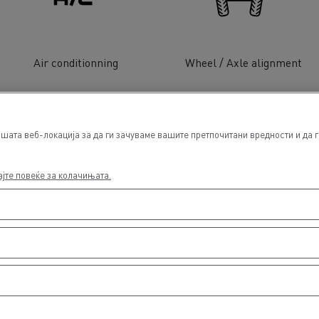
Air conditionning
Wheel / Axle alignment
ата веб-локација за да ги зачуваме вашите претпочитани вредности и да г
Light Commercial Vehicles
ајте повеќе за колачињата.
Distribution