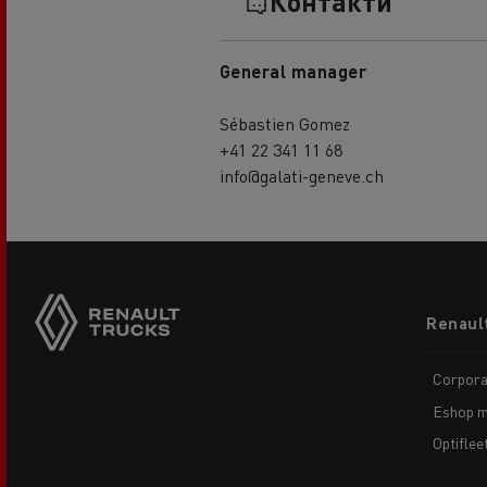
Контакти
General manager
Sébastien Gomez
+41 22 341 11 68
info@galati-geneve.ch
Footer
Renaul
menu
Corpora
Eshop m
Optiflee