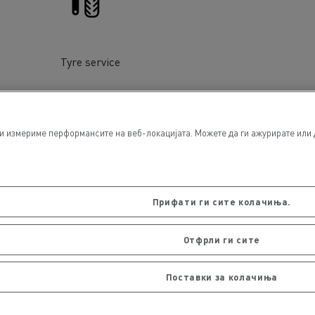
Tyre service
и измериме перформансите на веб-локацијата. Можете да ги ажурирате или д
Прифати ги сите колачиња.
Отфрли ги сите
Поставки за колачиња