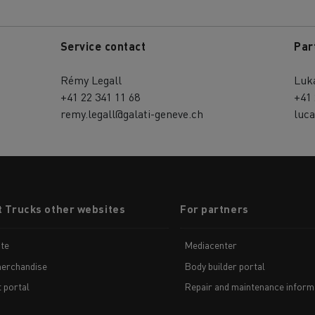
Service contact
Par
Rémy Legall
Luk
+41 22 341 11 68
+41 
remy.legall@galati-geneve.ch
luca
t Trucks other websites
For partners
te
Mediacenter
erchandise
Body builder portal
t portal
Repair and maintenance inform