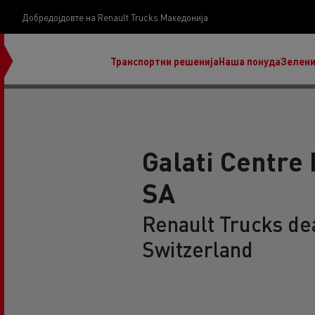
Добредојдовте на Renault Trucks Македонија
Транспортни решенија
Наша понуда
Зелени
Galati Centre
SA
нашата визија
Koji kamion na alternativnu energiju je pravi za
Renault Trucks dea
moj posao?
Switzerland