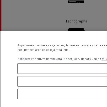
Tachographs
Користиме колачиња за да го подобриме вашето искуство на наш
долниот лев агол од секоја страница.
Glass Replacement
Изберете ги вашите претпочитани вредности подолу или д
дозн
Локација