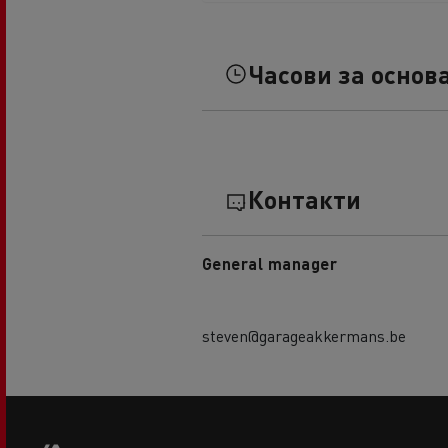
Часови за основ
Контакти
General manager
steven@garageakkermans.be