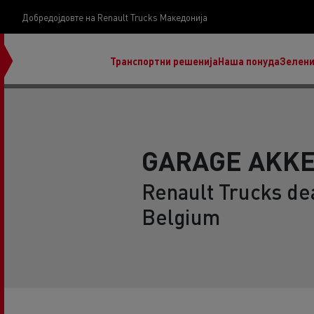
Добредојдовте на Renault Trucks Македонија
Транспортни решенија
Наша понуда
Зелени
GARAGE AKK
Renault Trucks dea
нашата визија
Belgium
Koji kamion na alternativnu energiju je pravi za
moj posao?