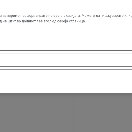
и измериме перформансите на веб-локацијата. Можете да ги ажурирате или 
 на штит во долниот лев агол од секоја страница.