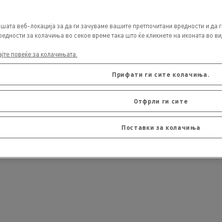
шата веб-локација за да ги зачуваме вашите претпочитани вредности и да г
едности за колачиња во секое време така што ќе кликнете на иконата во вид
ајте повеќе за колачињата.
Прифати ги сите колачиња.
Отфрли ги сите
Поставки за колачиња