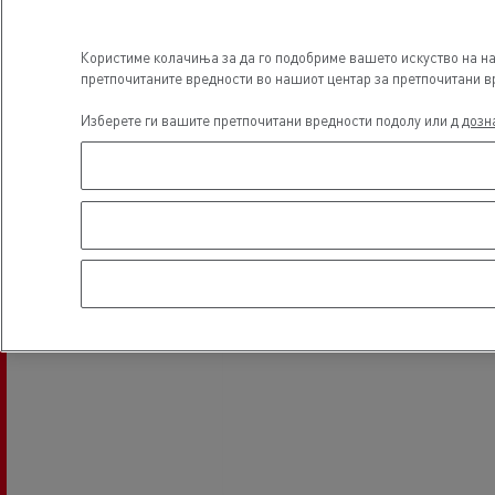
Користиме колачиња за да го подобриме вашето искуство на на
претпочитаните вредности во нашиот центар за претпочитани вр
Изберете ги вашите претпочитани вредности подолу или д
дозн