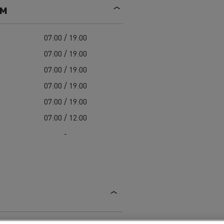
Mediacenter
ем
Radovi na održavanju cesta
Truckers' gallery
Cisterne za čišćenje kanalizacije
Oprema za lokalne uprave
07:00 / 19:00
Hitne i vatrogasne službe
07:00 / 19:00
07:00 / 19:00
07:00 / 19:00
07:00 / 19:00
07:00 / 12:00
-