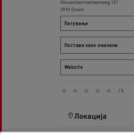
Nieuwmoersesteenweg 121
An engineer's dream
2910 Essen
Design: the electric truck revolution
D
D Wide
Патување
D E-Tech
D Wide E-Tech
Постави како омилени
Website
/ 5
Локација