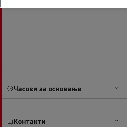
Часови за основање
Контакти