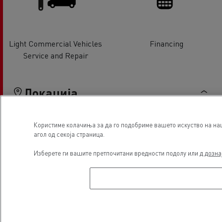
Light Commercial Vehicles
Financing
Service and Repair
Локација
Користиме колачиња за да го подобриме вашето искуство на наш
агол од секоја страница.
Изберете ги вашите претпочитани вредности подолу или д
дозна