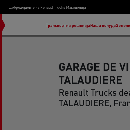
Добредојдовте на Renault Trucks Македонија
Транспортни решенија
Наша понуда
Зелени
GARAGE DE VI
TALAUDIERE
нашата визија
Koji kamion na alternativnu energiju je pravi za
Renault Trucks de
moj posao?
TALAUDIERE, Fra