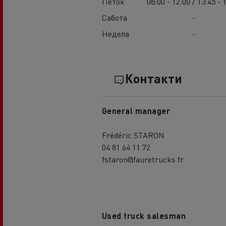
Петок
08:00 - 12:00 / 13:45 - 
Сабота
-
Недела
-
Контакти
General manager
Frédéric STARON
04 81 64 11 72
fstaron@fauretrucks.fr
Used truck salesman