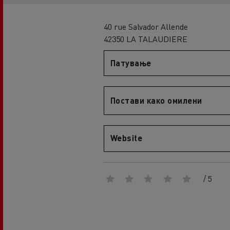
An engineer's dream
Design: the electric truck revolution
D
40 rue Salvador Allende
D Wide
42350 LA TALAUDIERE
D E-Tech
Патување
D Wide E-Tech
Постави како омилени
Website
/ 5