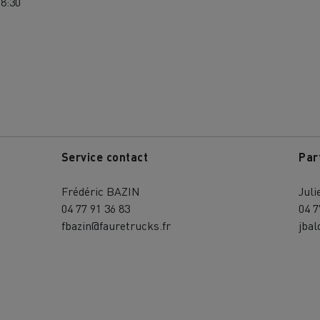
18:30
Service contact
Par
Frédéric BAZIN
Jul
04 77 91 36 83
04 7
fbazin@fauretrucks.fr
jbal