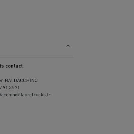
ts contact
ien BALDACCHINO
7 91 36 71
dacchino@fauretrucks.fr