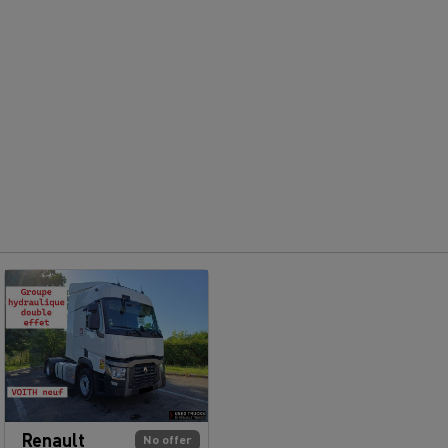
Renault
No offer