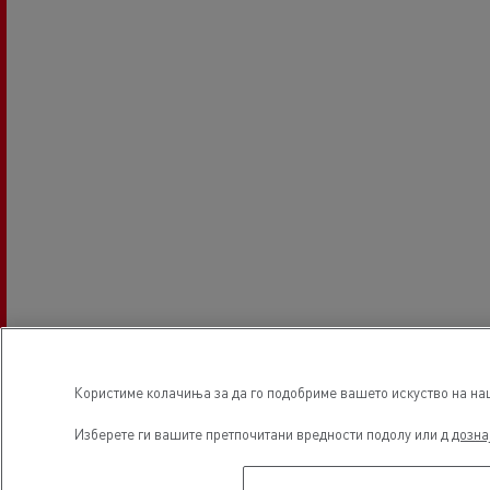
Користиме колачиња за да го подобриме вашето искуство на наша
Изберете ги вашите претпочитани вредности подолу или д
дозна
Часови за основање