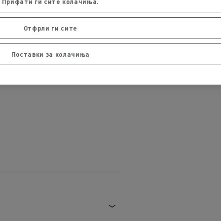
Прифати ги сите колачиња.
Отфрли ги сите
Поставки за колачиња