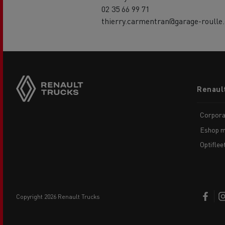
02 35 66 99 71
thierry.carmentran@garage-roulle
Footer
Renaul
menu
Corpora
Eshop m
Optiflee
copyright 2026 Renault Trucks