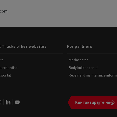
.com
t Trucks other websites
For partners
te
Mediacenter
erchandise
Body builder portal
t portal
Repair and maintenance inform
Контактирајте нè