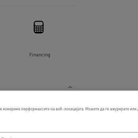
Financing
и измериме перформансите на веб-локацијата. Можете да ги ажурирате или 