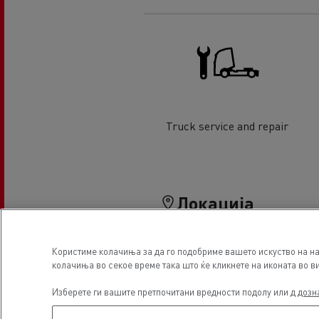
Truck service and repair
Локација
Користиме колачиња за да го подобриме вашето искуство на на
колачиња во секое време така што ќе кликнете на иконата во ви
Изберете ги вашите претпочитани вредности подолу или д
дозн