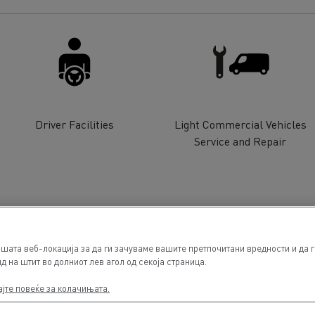
Driver Facilities
Light Commercial Vehicles
Service and Repair
шата веб-локација за да ги зачуваме вашите претпочитани вредности и да г
д на штит во долниот лев агол од секоја страница.
ајте повеќе за колачињата.