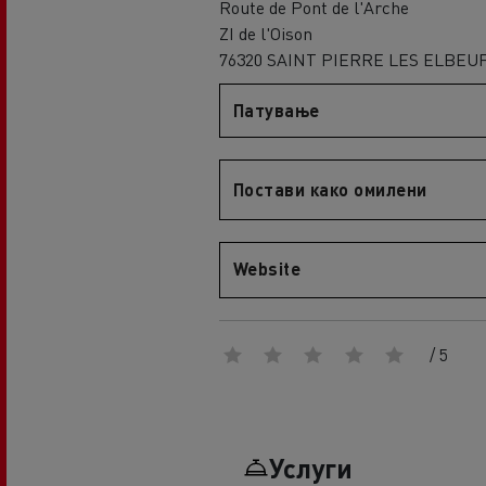
Route de Pont de l'Arche
An engineer's dream
ZI de l'Oison
Design: the electric truck revolution
D
76320 SAINT PIERRE LES ELBEU
D Wide
D E-Tech
Патување
D Wide E-Tech
Постави како омилени
Website
/ 5
Услуги