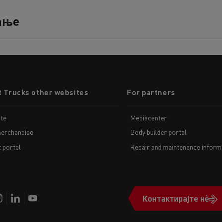
ање
t Trucks other websites
For partners
te
Mediacenter
erchandise
Body builder portal
t portal
Repair and maintenance inform
Контактирајте нè