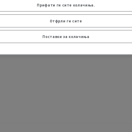
Прифати ги сите колачиња.
Отфрли ги сите
Поставки за колачиња