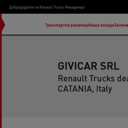
Добредојдовте на Renault Trucks Македонија
Транспортни решенија
Наша понуда
Зелени
GIVICAR SRL
Renault Trucks dea
нашата визија
CATANIA, Italy
Koji kamion na alternativnu energiju je pravi za
moj posao?