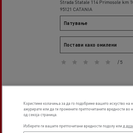
Strada Statale 114 Primosole km 1
An engineer's dream
95121 CATANIA
Design: the electric truck revolution
D
D Wide
Патување
D E-Tech
D Wide E-Tech
Постави како омилени
/ 5
Локација
Користиме колачиња за да го подобриме вашето искуство на н
ажурирате или да ги промените претпочитаните вредности во н
од секоја страница.
Изберете ги вашите претпочитани вредности подолу или д
доз