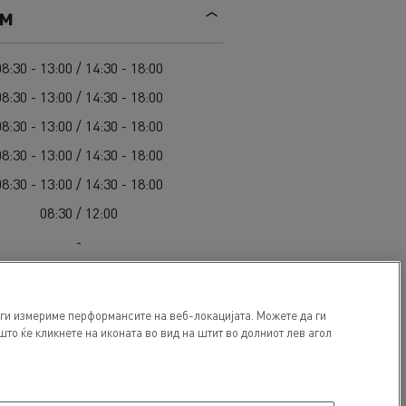
Mediacenter
ем
Radovi na održavanju cesta
Truckers' gallery
Cisterne za čišćenje kanalizacije
Oprema za lokalne uprave
08:30 - 13:00 / 14:30 - 18:00
Hitne i vatrogasne službe
08:30 - 13:00 / 14:30 - 18:00
08:30 - 13:00 / 14:30 - 18:00
08:30 - 13:00 / 14:30 - 18:00
08:30 - 13:00 / 14:30 - 18:00
08:30 / 12:00
-
 ги измериме перформансите на веб-локацијата. Можете да ги
то ќе кликнете на иконата во вид на штит во долниот лев агол