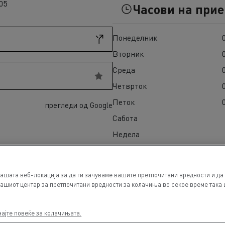
Građevinski materijal na ostrvu Reunion
T 01 Racing
05
Часови на при
Logging transport in Scotland
T X-Port
Guerlain
Zamrznuti obroci u Španiji
T X-64
Понеделник
Delanchy Group
Check available trucks on Used Trucks website
Feldschlösschen - Carlsberg
Вторник
Среда
Четврток
Петок
прегледи од Google
Сабота
Недела
ашата веб-локација за да ги зачуваме вашите претпочитани вредности и да
ашиот центар за претпочитани вредности за колачиња во секое време така ш
најте повеќе за колачињата.