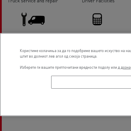
Truck service and repair
Driver Facilities
Light Commercial Vehicles
Financing
Користиме колачиња за да го подобриме вашето искуство на наш
Service and Repair
штит во долниот лев агол од секоја страница.
Изберете ги вашите претпочитани вредности подолу или д
дозна
Локација