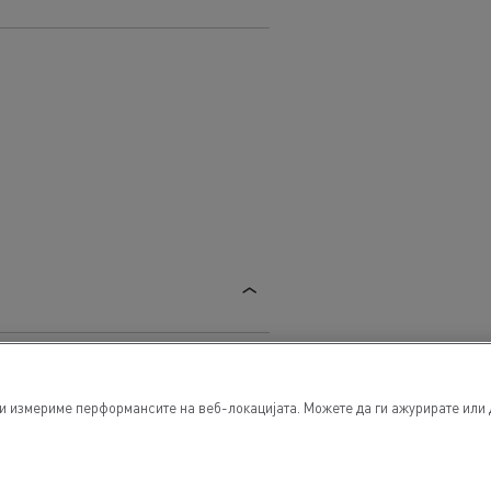
ги измериме перформансите на веб-локацијата. Можете да ги ажурирате или