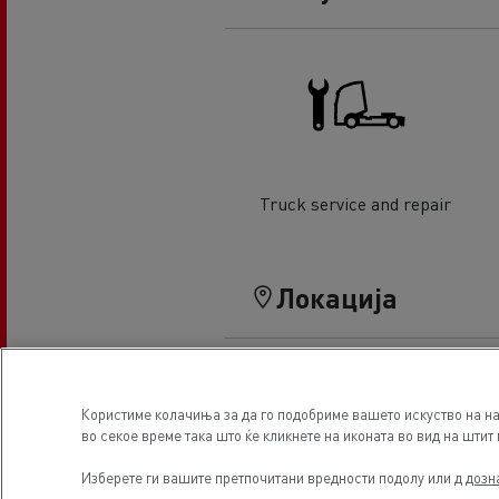
Truck service and repair
Локација
Користиме колачиња за да го подобриме вашето искуство на на
во секое време така што ќе кликнете на иконата во вид на штит 
Изберете ги вашите претпочитани вредности подолу или д
дозн