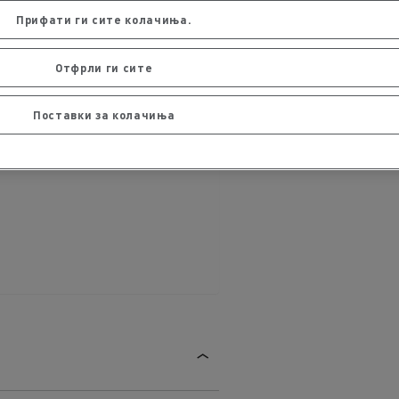
Прифати ги сите колачиња.
Отфрли ги сите
Поставки за колачиња