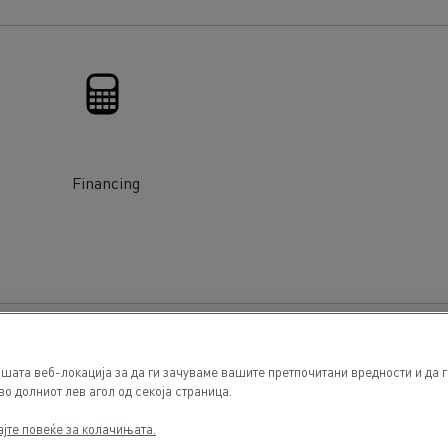
Financing
шата веб-локација за да ги зачуваме вашите претпочитани вредности и да 
во долниот лев агол од секоја страница.
ајте повеќе за колачињата.