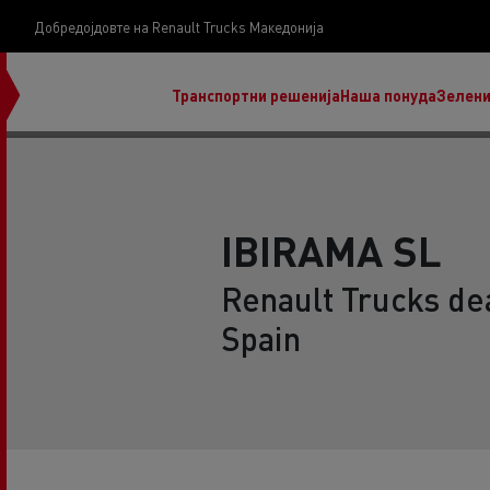
Добредојдовте на Renault Trucks Македонија
Транспортни решенија
Наша понуда
Зелени
IBIRAMA SL
Renault Trucks dea
нашата визија
Spain
Koji kamion na alternativnu energiju je pravi za
moj posao?