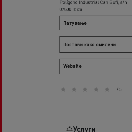
Polígono Industrial Can Bufi, s/n
An engineer's dream
07800 Ibiza
Design: the electric truck revolution
D
D Wide
Патување
D E-Tech
D Wide E-Tech
Постави како омилени
Website
/ 5
Услуги