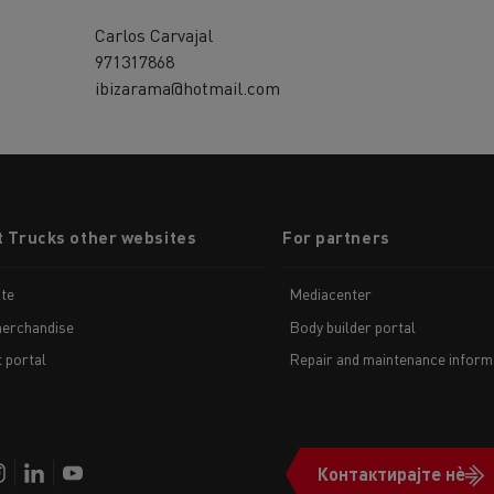
Carlos Carvajal
971317868
ibizarama@hotmail.com
t Trucks other websites
For partners
te
Mediacenter
erchandise
Body builder portal
t portal
Repair and maintenance inform
Контактирајте нè