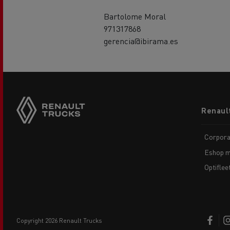
Bartolome Moral
971317868
gerencia@ibirama.es
Footer
Renaul
menu
Corpora
Eshop m
Optiflee
copyright 2026 Renault Trucks