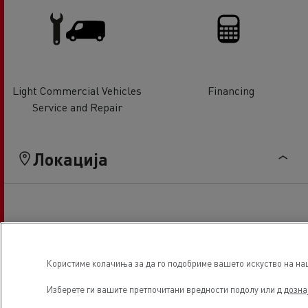
Light Commercial Vehicles
Financing
Service and Repair
Локација
Користиме колачиња за да го подобриме вашето искуство на наша
Изберете ги вашите претпочитани вредности подолу или д
дозна