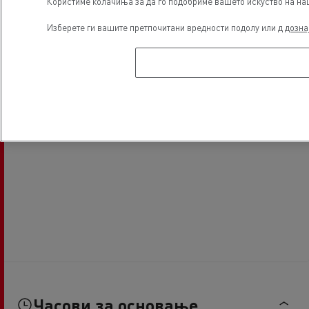
Користиме колачиња за да го подобриме вашето искуство на наша
Изберете ги вашите претпочитани вредности подолу или д
дозна
Часови за основање