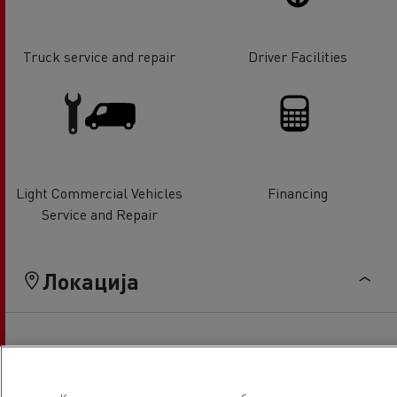
Truck service and repair
Driver Facilities
Light Commercial Vehicles
Financing
Service and Repair
Локација