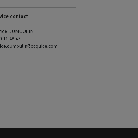
vice contact
rice DUMOULIN
0 11 48 47
rice.dumoulin@coquide.com