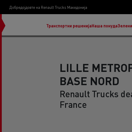
Добредојдовте на Renault Trucks Македонија
Транспортни решенија
Наша понуда
Зелени
LILLE METROP
BASE NORD
нашата визија
Koji kamion na alternativnu energiju je pravi za
Renault Trucks de
moj posao?
France