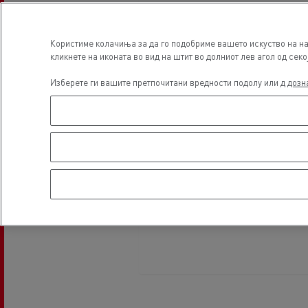
Користиме колачиња за да го подобриме вашето искуство на на
кликнете на иконата во вид на штит во долниот лев агол од секо
Изберете ги вашите претпочитани вредности подолу или д
дозн