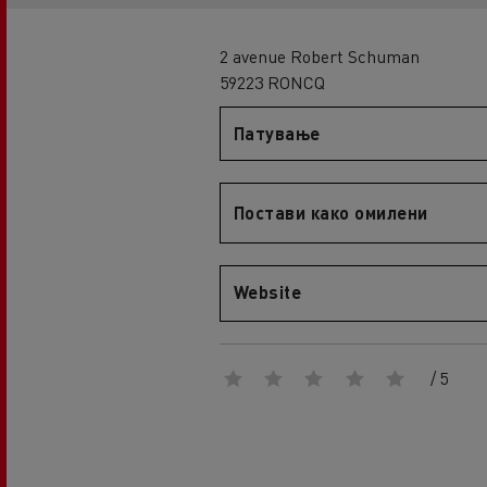
An engineer's dream
Design: the electric truck revolution
D
2 avenue Robert Schuman
D Wide
59223 RONCQ
D E-Tech
Патување
D Wide E-Tech
Постави како омилени
Website
/ 5