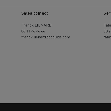
Sales contact
Ser
Franck LIENARD
Fab
06 11 46 46 66
03 2
franck.lienard@coquide.com
fab