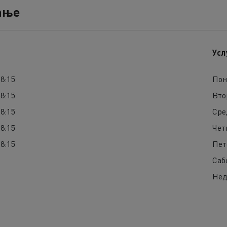
ање
Усл
18:15
Пон
18:15
Вто
18:15
Сре
18:15
Чет
18:15
Пет
Саб
Нед