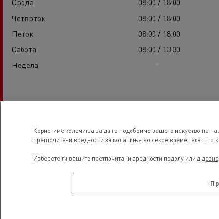
Среда
08:00 / 18:00
Четврток
08:00 / 18:00
Петок
08:00 / 18:00
Сабота
08:00 / 13:30
Недела
-
Услуги
Користиме колачиња за да го подобриме вашето искуство на наш
претпочитани вредности за колачиња во секое време така што ќе 
Изберете ги вашите претпочитани вредности подолу или д
дозна
Пр
Electrical Vehicles