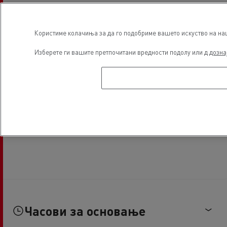
Користиме колачиња за да го подобриме вашето искуство на наша
Изберете ги вашите претпочитани вредности подолу или д
дозна
Часови за основање