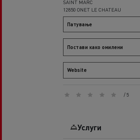
SAINT MARC
An engineer's dream
12850 ONET LE CHATEAU
Design: the electric truck revolution
D
D Wide
Патување
D E-Tech
D Wide E-Tech
Постави како омилени
Website
/ 5
Услуги