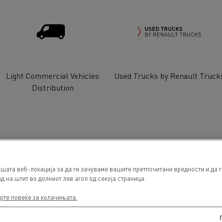
Light Commercial Vehicles
Used Trucks by Renault Truck
Distribution
шата веб-локација за да ги зачуваме вашите претпочитани вредности и да г
д на штит во долниот лев агол од секоја страница.
ајте повеќе за колачињата.