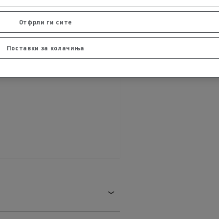
Отфрли ги сите
Поставки за колачиња