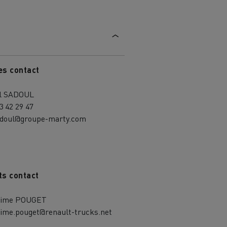
es contact
l SADOUL
3 42 29 47
adoul@groupe-marty.com
ts contact
ime POUGET
ime.pouget@renault-trucks.net