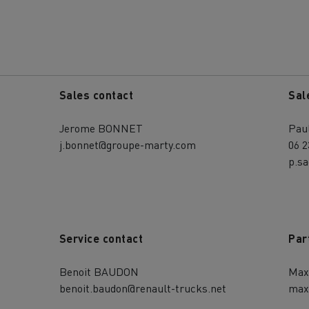
Sales contact
Sal
Jerome BONNET
Pau
j.bonnet@groupe-marty.com
06 2
p.s
Service contact
Par
Benoit BAUDON
Max
benoit.baudon@renault-trucks.net
max