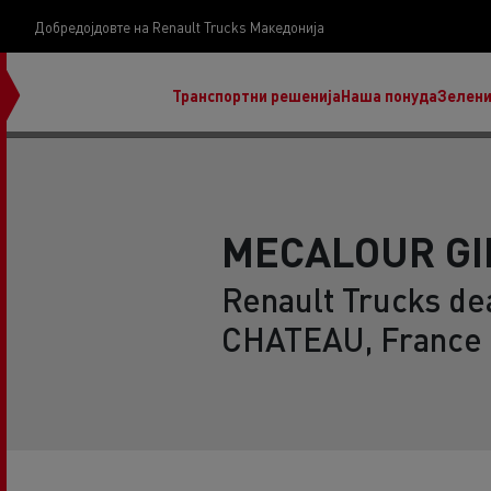
Добредојдовте на Renault Trucks Македонија
Транспортни решенија
Наша понуда
Зелени
MECALOUR GI
Renault Trucks de
нашата визија
CHATEAU, France
Koji kamion na alternativnu energiju je pravi za
moj posao?