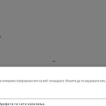
s
и измериме перформансите на веб-локацијата. Можете да ги ажурирате или 
Прифати ги сите колачиња.