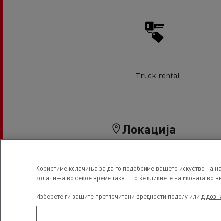
Truck rental
Локација
Користиме колачиња за да го подобриме вашето искуство на на
колачиња во секое време така што ќе кликнете на иконата во ви
Изберете ги вашите претпочитани вредности подолу или д
дозн