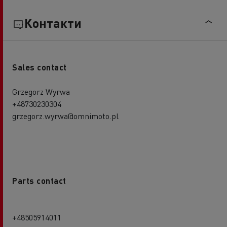
Контакти
Sales contact
Grzegorz Wyrwa
+48730230304
grzegorz.wyrwa@omnimoto.pl
Parts contact
+48505914011