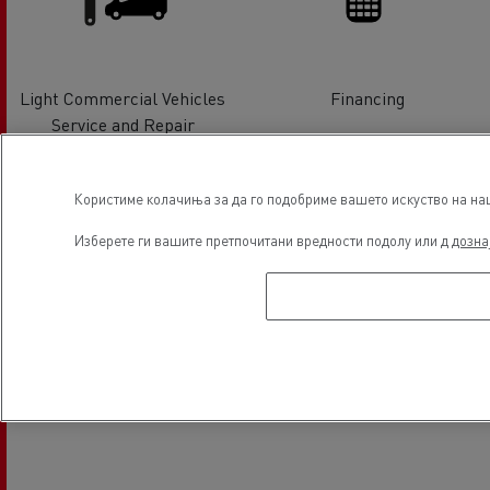
Light Commercial Vehicles
Financing
Service and Repair
Локација
Користиме колачиња за да го подобриме вашето искуство на наша
Изберете ги вашите претпочитани вредности подолу или д
дозна