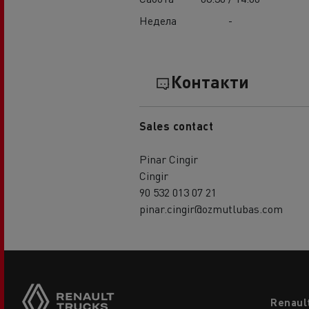
Недела
-
Контакти
Sales contact
Pinar Cingir
Cingir
90 532 013 07 21
pinar.cingir@ozmutlubas.com
Footer
Renaul
menu