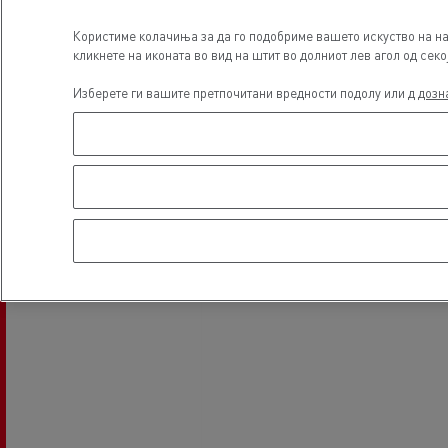
Локација
Користиме колачиња за да го подобриме вашето искуство на на
кликнете на иконата во вид на штит во долниот лев агол од секо
Изберете ги вашите претпочитани вредности подолу или д
дозн