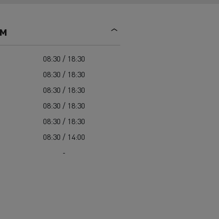
Mediacenter
Radovi na održavanju cesta
Truckers' gallery
Cisterne za čišćenje kanalizacije
ем
Oprema za lokalne uprave
Hitne i vatrogasne službe
08:30 / 18:30
08:30 / 18:30
08:30 / 18:30
08:30 / 18:30
08:30 / 18:30
08:30 / 14:00
-