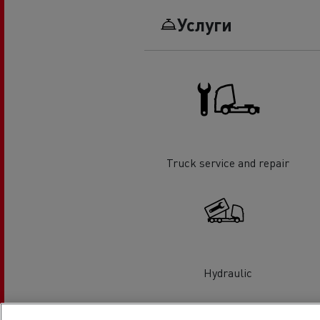
Услуги
Truck service and repair
Hydraulic