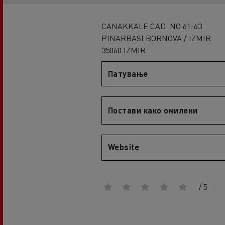
An engineer's dream
Design: the electric truck revolution
D
CANAKKALE CAD. NO:61-63
D Wide
PINARBASI BORNOVA / IZMIR
D E-Tech
35060 IZMIR
D Wide E-Tech
Патување
Постави како омилени
Website
/ 5