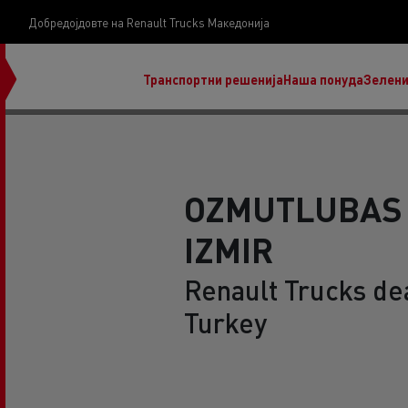
Добредојдовте на Renault Trucks Македонија
Транспортни решенија
Наша понуда
Зелени
OZMUTLUBAS 
IZMIR
нашата визија
Koji kamion na alternativnu energiju je pravi za
Renault Trucks dea
moj posao?
Turkey