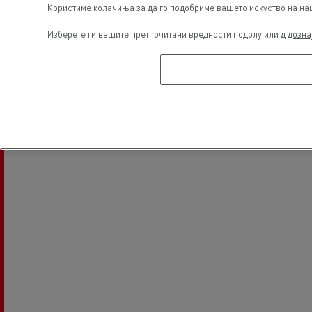
Користиме колачиња за да го подобриме вашето искуство на наша
Изберете ги вашите претпочитани вредности подолу или д
дозна
Financing
Electrical Vehicles
Локација