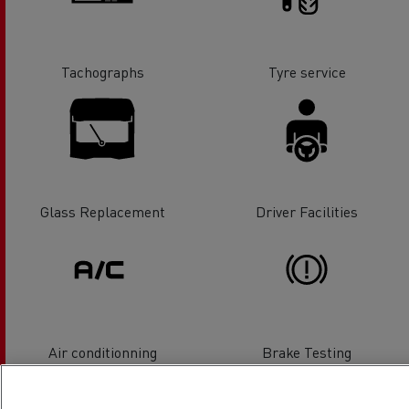
Tachographs
Tyre service
Glass Replacement
Driver Facilities
Air conditionning
Brake Testing