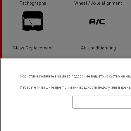
Tachographs
Wheel / Axle alignment
Glass Replacement
Air conditionning
Користиме колачиња за да го подобриме вашето искуство на наша
Изберете ги вашите претпочитани вредности подолу или д
дозна
Light Commercial Vehicles
Electrical Vehicles
Service and Repair