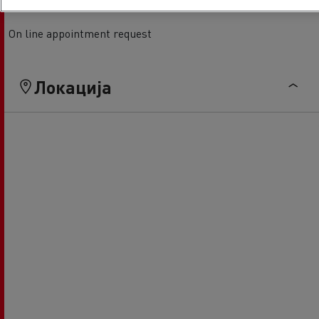
On line appointment request
Локација