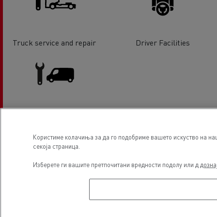
Truck service and repair
Driver Facilities
Light Commercial Vehicles
Service and Repair
Користиме колачиња за да го подобриме вашето искуство на наш
секоја страница.
Локација
Изберете ги вашите претпочитани вредности подолу или д
дозна