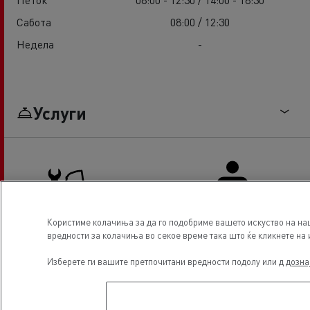
Сабота
08:00 / 12:30
Недела
-
Услуги
Користиме колачиња за да го подобриме вашето искуство на наш
вредности за колачиња во секое време така што ќе кликнете на и
Truck service and repair
Driver Facilities
Изберете ги вашите претпочитани вредности подолу или д
дозна