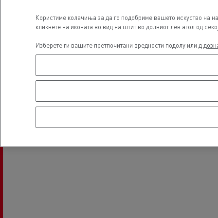
Локација
Користиме колачиња за да го подобриме вашето искуство на на
кликнете на иконата во вид на штит во долниот лев агол од секо
Изберете ги вашите претпочитани вредности подолу или д
дозн