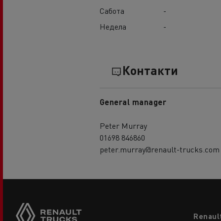
Сабота
-
Недела
-
Контакти
General manager
Peter Murray
01698 846860
peter.murray@renault-trucks.com
Footer
Renaul
menu