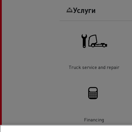
Услуги
Truck service and repair
Financing