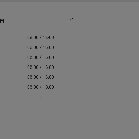
Mediacenter
Radovi na održavanju cesta
Truckers' gallery
Cisterne za čišćenje kanalizacije
ем
Oprema za lokalne uprave
Hitne i vatrogasne službe
08:00 / 18:00
08:00 / 18:00
08:00 / 18:00
08:00 / 18:00
08:00 / 18:00
08:00 / 13:00
-