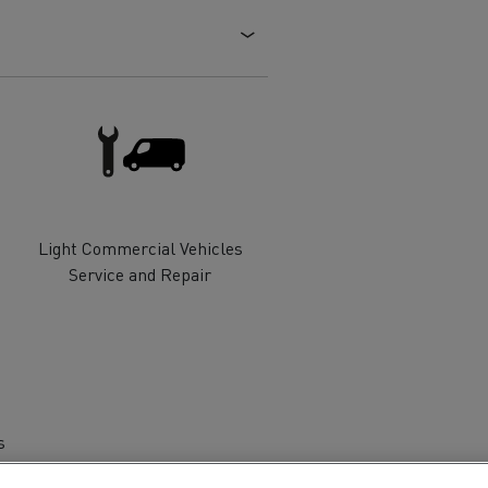
Light Commercial Vehicles
Service and Repair
s