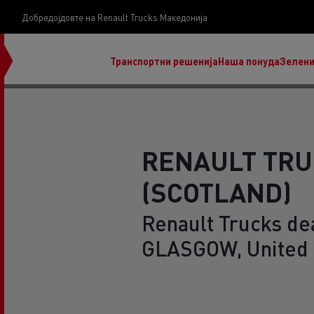
Добредојдовте на Renault Trucks Македонија
Транспортни решенија
Наша понуда
Зелени
RENAULT TR
(SCOTLAND)
нашата визија
Koji kamion na alternativnu energiju je pravi za
Renault Trucks dea
moj posao?
GLASGOW, United