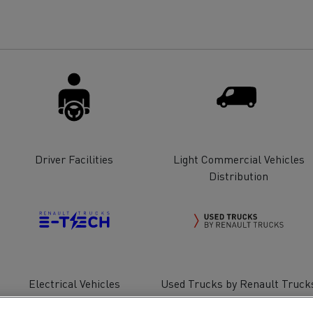
Driver Facilities
Light Commercial Vehicles
Distribution
Electrical Vehicles
Used Trucks by Renault Truck