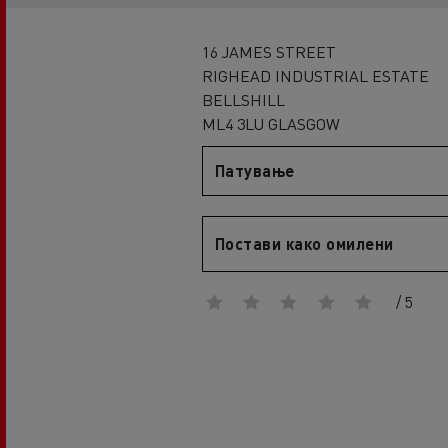
An engineer's dream
Design: the electric truck revolution
D
16 JAMES STREET
D Wide
RIGHEAD INDUSTRIAL ESTATE
D E-Tech
BELLSHILL
ML4 3LU GLASGOW
D Wide E-Tech
Патување
Постави како омилени
/ 5