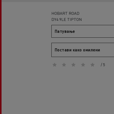
An engineer's dream
Design: the electric truck revolution
D
HOBART ROAD
D Wide
DY4 9LE TIPTON
D E-Tech
Патување
D Wide E-Tech
Постави како омилени
/ 5