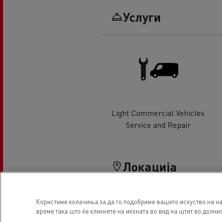
Услуги
Light Commercial Vehicles
Service and Repair
Локација
Користиме колачиња за да го подобриме вашето искуство на на
време така што ќе кликнете на иконата во вид на штит во долнио