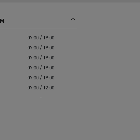
Mediacenter
Radovi na održavanju cesta
Truckers' gallery
Cisterne za čišćenje kanalizacije
ем
Oprema za lokalne uprave
Hitne i vatrogasne službe
07:00 / 19:00
07:00 / 19:00
07:00 / 19:00
07:00 / 19:00
07:00 / 19:00
07:00 / 12:00
-