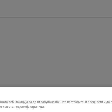
шата веб-локација за да ги зачуваме вашите претпочитани вредности и да 
т лев агол од секоја страница.