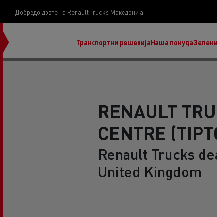
Добредојдовте на Renault Trucks Македонија
Транспортни решенија
Наша понуда
Зелени
RENAULT TRU
CENTRE (TIPT
нашата визија
Koji kamion na alternativnu energiju je pravi za
Renault Trucks de
moj posao?
United Kingdom