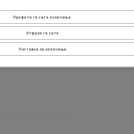
Прифати ги сите колачиња.
Отфрли ги сите
Поставки за колачиња