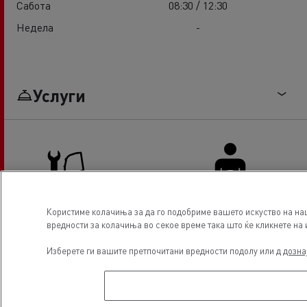
Сабота
08:30 / 12:30
Недела
-
Услуги
Користиме колачиња за да го подобриме вашето искуство на наш
вредности за колачиња во секое време така што ќе кликнете на и
Truck service and repair
Driver Facilities
Изберете ги вашите претпочитани вредности подолу или д
дозна