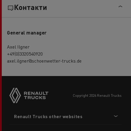
Контакти
General manager
Axel Ilgner
+49(0)3320540920
axel.ilgner@schoenwetter-trucks.de
copyright 2026 Renault Trucks
Footer
Renault Trucks other websites
menu