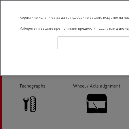
Користиме колачиња за да го подобриме вашето искуство на наша
Изберете ги вашите претпочитани вредности подолу или д
дозна
Hydraulic
Tail Lift Service & Repair
Tachographs
Wheel / Axle alignment