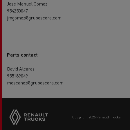
Jose Manuel Gomez
954250047
jmgomez@gruposcora.com
Parts contact
David Alcaraz
955189049
mescanez@gruposcora.com
copyright 2026 Renault Trucks