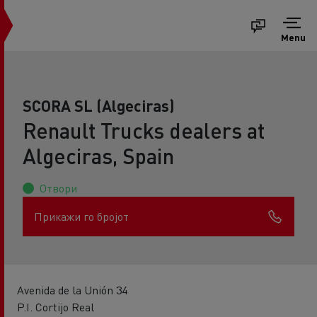
Menu
SCORA SL (Algeciras)
Renault Trucks dealers at
Algeciras, Spain
Отвори
Прикажи го бројот
Avenida de la Unión 34
P.I. Cortijo Real