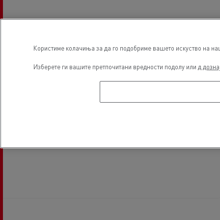
Користиме колачиња за да го подобриме вашето искуство на наша
Изберете ги вашите претпочитани вредности подолу или д
дозна